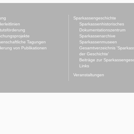
ung
Sparkassengeschichte
erleitlinien
Sparkassenhistorisches
itutsförderung
Dokumentationszentrum
schungsprojekte
Sparkassenarchive
senschaftliche Tagungen
Sparkassenmuseen
erung von Publikationen
Gesamtverzeichnis 'Sparkas
der Geschichte'
Beiträge zur Sparkassenges
Links
Veranstaltungen